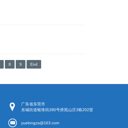
8
9
End
广东省东莞市
东城街道银珠街280号侨苑山庄3栋202室
yuelongza@163.com