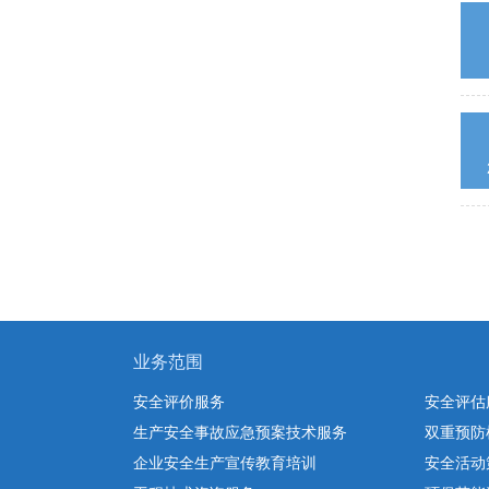
业务范围
安全评价服务
安全评估
生产安全事故应急预案技术服务
双重预防
企业安全生产宣传教育培训
安全活动