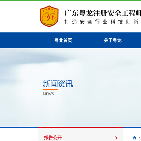
粤龙首页
关于粤龙
报告公开