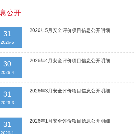
息公开
2026年5月安全评价项目信息公开明细
31
2026-5
2026年4月安全评价项目信息公开明细
30
2026-4
2026年3月安全评价项目信息公开明细
31
2026-3
2026年1月安全评价项目信息公开明细
31
2026-1