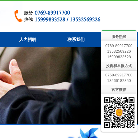
服务热线
人力招聘
联系我们
0769-89917700
13532569226
15999833528
投诉和举报方式
0769-89917700
18566182850
官方微信