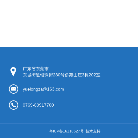
广东省东莞市
东城街道银珠街280号侨苑山庄3栋202室
yuelongza@163.com
0769-89917700
粤ICP备16118527号
技术支持