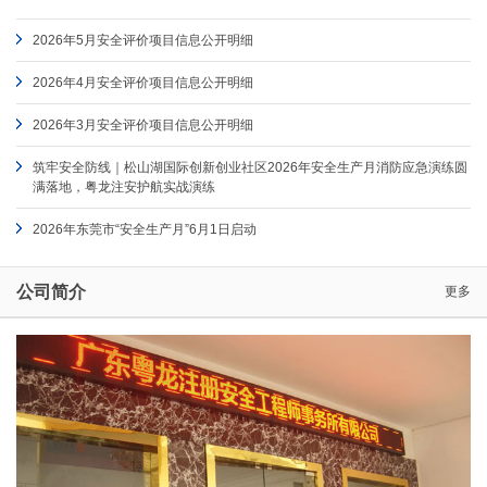
2026年5月安全评价项目信息公开明细
2026年4月安全评价项目信息公开明细
2026年3月安全评价项目信息公开明细
筑牢安全防线｜松山湖国际创新创业社区2026年安全生产月消防应急演练圆
满落地，粤龙注安护航实战演练
2026年东莞市“安全生产月”6月1日启动
公司简介
更多