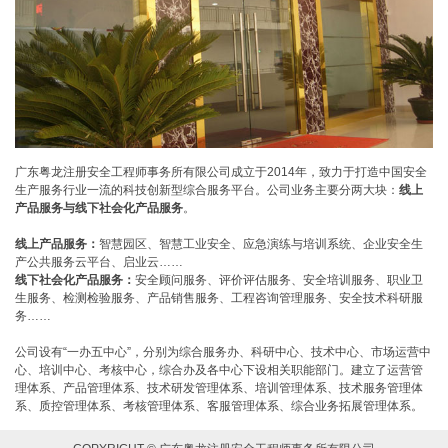
广东粤龙注册安全工程师事务所有限公司成立于2014年，致力于打造中国安全
生产服务行业一流的科技创新型综合服务平台。公司业务主要分两大块：
线上
产品服务与线下社会化产品服务
。
线上产品服务：
智慧园区、智慧工业安全、应急演练与培训系统、企业安全生
产公共服务云平台、启业云……
线下社会化产品服务：
安全顾问服务、评价评估服务、安全培训服务、职业卫
生服务、检测检验服务、产品销售服务、工程咨询管理服务、安全技术科研服
务……
公司设有“一办五中心”，分别为综合服务办、科研中心、技术中心、市场运营中
心、培训中心、考核中心，综合办及各中心下设相关职能部门。建立了运营管
理体系、产品管理体系、技术研发管理体系、培训管理体系、技术服务管理体
系、质控管理体系、考核管理体系、客服管理体系、综合业务拓展管理体系。