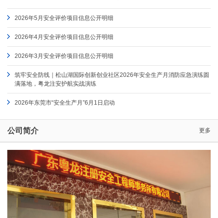
2026年5月安全评价项目信息公开明细
2026年4月安全评价项目信息公开明细
2026年3月安全评价项目信息公开明细
筑牢安全防线｜松山湖国际创新创业社区2026年安全生产月消防应急演练圆
满落地，粤龙注安护航实战演练
2026年东莞市“安全生产月”6月1日启动
公司简介
更多