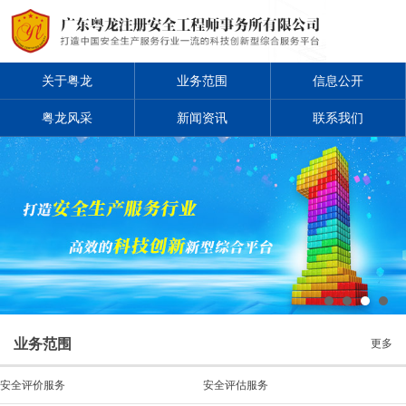
关于粤龙
业务范围
信息公开
粤龙风采
新闻资讯
联系我们
业务范围
更多
安全评价服务
安全评估服务