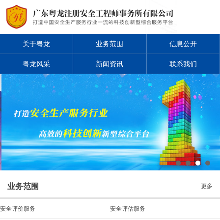
关于粤龙
业务范围
信息公开
粤龙风采
新闻资讯
联系我们
业务范围
更多
安全评价服务
安全评估服务