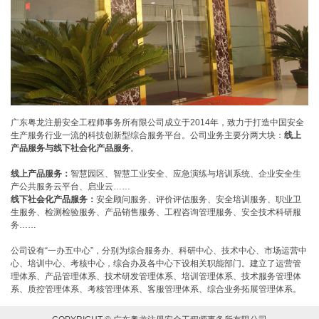
广东粤龙注册安全工程师事务所有限公司成立于2014年，致力于打造中国安全
生产服务行业一流的科技创新型综合服务平台。公司业务主要分两大块：
线上
产品服务与线下社会化产品服务
。
线上产品服务：
智慧园区、智慧工业安全、应急演练与培训系统、企业安全生
产公共服务云平台、启业云……
线下社会化产品服务：
安全顾问服务、评价评估服务、安全培训服务、职业卫
生服务、检测检验服务、产品销售服务、工程咨询管理服务、安全技术科研服
务……
公司设有“一办五中心”，分别为综合服务办、科研中心、技术中心、市场运营中
心、培训中心、考核中心，综合办及各中心下设相关职能部门。建立了运营管
理体系、产品管理体系、技术研发管理体系、培训管理体系、技术服务管理体
系、质控管理体系、考核管理体系、客服管理体系、综合业务拓展管理体系。